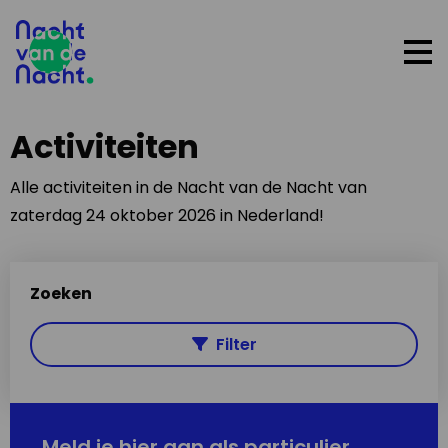
Op
me
Activiteiten
Alle activiteiten in de Nacht van de Nacht van
zaterdag 24 oktober 2026 in Nederland!
Zoeken
Filter
Meld je hier aan als particulier,