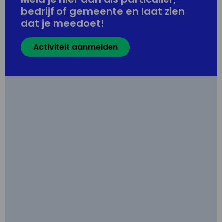
bedrijf of gemeente en laat zien
dat je meedoet!
Activiteit aanmelden