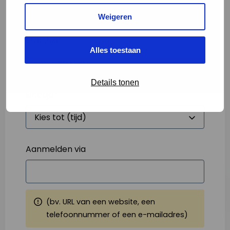
Weigeren
Starttijd
*
Alles toestaan
Details tonen
Eindtijd
*
Aanmelden via
(bv. URL van een website, een
telefoonnummer of een e-mailadres)