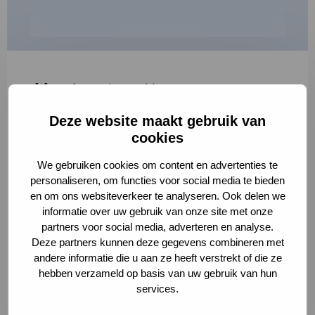
"
*
" geeft vereiste velden aan
Deze website maakt gebruik van
1
2
3
cookies
Korte omschrijving van de activiteit
*
We gebruiken cookies om content en advertenties te
personaliseren, om functies voor social media te bieden
en om ons websiteverkeer te analyseren. Ook delen we
informatie over uw gebruik van onze site met onze
Volledige omschrijving
*
partners voor social media, adverteren en analyse.
Deze partners kunnen deze gegevens combineren met
andere informatie die u aan ze heeft verstrekt of die ze
hebben verzameld op basis van uw gebruik van hun
services.