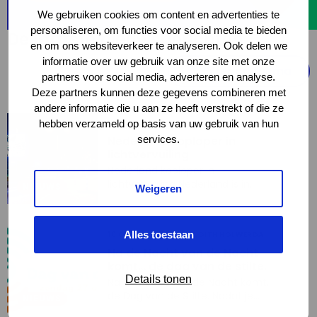
We gebruiken cookies om content en advertenties te
personaliseren, om functies voor social media te bieden
De laatste nieuwsberichten
en om ons websiteverkeer te analyseren. Ook delen we
informatie over uw gebruik van onze site met onze
Filter op thema
partners voor social media, adverteren en analyse.
Deze partners kunnen deze gegevens combineren met
andere informatie die u aan ze heeft verstrekt of die ze
Read
23 OKTOBER 2024
JUDITH HOLWERDA
hebben verzameld op basis van uw gebruik van hun
more
Nederland koploper in
services.
about
lichtvervuiling
Nederland
Nederland koploper in
lichtvervuiling Nederland is in
koploper
NIEUWS
Weigeren
Europa één van de gebieden met
in
de meeste lichtvervuiling. Dit
lichtvervuiling
heeft ernstige gevolgen voor
Read
Alles toestaan
10 OKTOBER 2024
JUDITH HOLWERDA
mens ...Nederland koploper in
more
lichtvervuiling Nederland is in
Na de Nacht van de Nacht
Europa één van de gebieden met
about
komt… de dag van de stilte.
de meeste lichtvervuiling. Dit
Details tonen
Na
Na de Nacht van de Nacht komt…
heeft ernstige gevolgen voor
de Dag van de Stilte. Nadat je
de
NIEUWS
mens ...
tijdens de Nacht van de Nacht