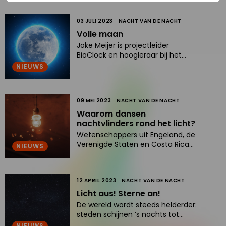
Nacht
heerlijk hebt ...Na de Nacht van de
van
Nacht komt… de Dag van de
Read
03 JULI 2023
NACHT VAN DE NACHT
Stilte. Nadat je tijdens de Nacht
de
more
van de Nacht heerlijk hebt ...
Volle maan
Nacht
about
Joke Meijer is projectleider
komt…
Volle
BioClock en hoogleraar bij het
de
Leids Universitair Medisch
maan
NIEUWS
dag
Centrum én ambassadeur van
Nacht van de Nacht. Samen
van
...Joke Meijer is projectleider
de
Read
09 MEI 2023
NACHT VAN DE NACHT
BioClock en hoogleraar bij het
stilte.
more
Leids Universitair Medisch
Waarom dansen
Centrum én ambassadeur van
about
nachtvlinders rond het licht?
Nacht van de Nacht. Samen ...
Waarom
Wetenschappers uit Engeland, de
Verenigde Staten en Costa Rica
dansen
NIEUWS
maakten driedimensionale video-
nachtvlinders
opnamen van insecten in de
rond
buitenlucht en in het lab
Read
12 APRIL 2023
NACHT VAN DE NACHT
...Wetenschappers uit Engeland,
het
more
de Verenigde Staten en Costa
Licht aus! Sterne an!
licht?
Rica maakten driedimensionale
about
De wereld wordt steeds helderder:
video-opnamen van insecten in
Licht
steden schijnen ’s nachts tot
de buitenlucht en in het lab ...
4000 keer helderder dan het licht
NIEUWS