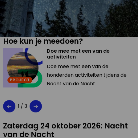
Hoe kun je meedoen?
Doe mee met een van de
Read
R
activiteiten
more
m
about
a
Doe mee met een van de
Doe
O
honderden activiteiten tijdens de
e
mee
PROJECT
e
Nacht van de Nacht.
met
a
een
van
1
/ 3
de
activiteiten
Zaterdag 24 oktober 2026: Nacht
van de Nacht