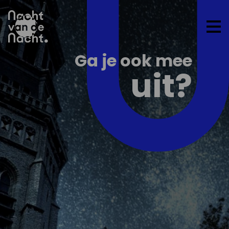
Op
me
Ga je ook mee
uit?